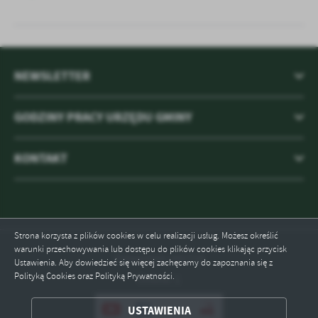
NEWSLETTER
GODZINY PRACY URZĘDU GMINY
KONTAKT
Strona korzysta z plików cookies w celu realizacji usług. Możesz określić
ZAPISZ WYBRANE
warunki przechowywania lub dostępu do plików cookies klikając przycisk
Odwiedzin: 482718
Ustawienia. Aby dowiedzieć się więcej zachęcamy do zapoznania się z
ODRZUĆ WSZYSTKIE
Polityką Cookies oraz Polityką Prywatności.
Online: 1
USTAWIENIA
ZEZWÓL NA WSZYSTKIE