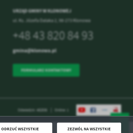
URZĄD GMINY W KLONOWEJ
ul. Ks. Józefa Dalaka 2, 98-273 Klonowa
.
+48 43 820 84 93
a
gmina@klonowa.pl
w
FORMULARZ KONTAKTOWY
Odwiedzin: 482836
Online: 1
ODRZUĆ WSZYSTKIE
ZEZWÓL NA WSZYSTKIE
Powered by
2ClickPortal® - Portale nowej generacji