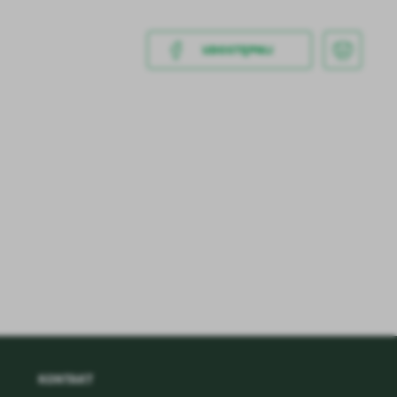
UDOSTĘPNIJ
a
kom
z
ci
KONTAKT