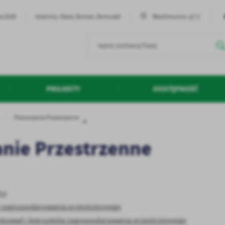
22°C
ia 2026
Imieniny: Klara, Roman, Romuald
Bezchmurnie
PROJEKTY
DOSTĘPNOŚĆ
Planowanie Przestrzenne
nie Przestrzenne
ny
y zagospodarowania przestrzennego
kowań i kierunków zagospodarowania przestrzennego