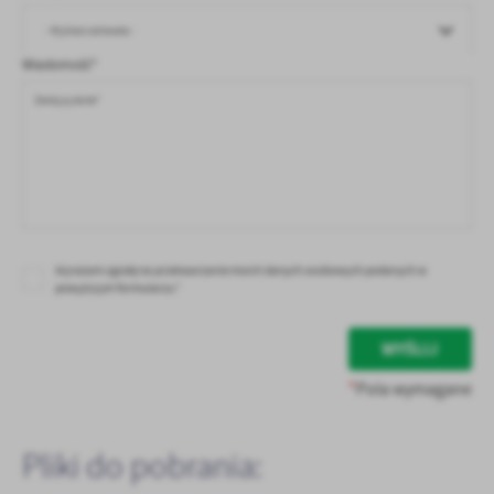
- Wybierz adresata -
Wiadomość*
Wyrażam zgodę na przetwarzanie moich danych osobowych podanych w
powyższym formularzu.*
WYŚLIJ
*
Pola wymagane
Pliki do pobrania: