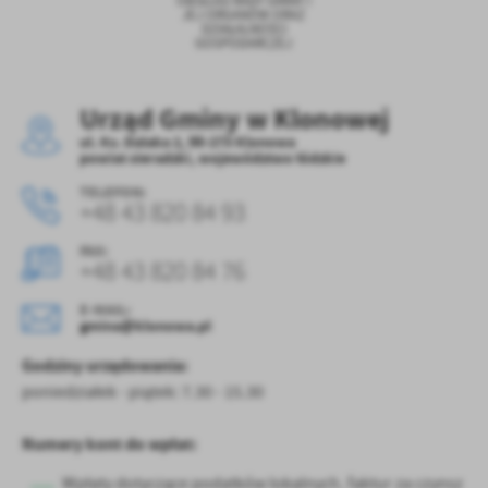
OBSŁUGI RADY GMINY I
Firmy te działają w charakterze pośredników prezentujących nasze
JEJ ORGANÓW ORAZ
treści w postaci wiadomości, ofert, komunikatów mediów
DZIAŁALNOŚCI
GOSPODARCZEJ
społecznościowych.
Urząd Gminy w Klonowej
ul. Ks. Dalaka 2, 98-273 Klonowa
powiat sieradzki, województwo łódzkie
TELEFON:
+48 43 820 84 93
FAX:
+48 43 820 84 76
E-MAIL:
gmina@klonowa.pl
Godziny urzędowania:
poniedziałek - piątek: 7.30 - 15.30
Numery kont do wpłat:
Wpłaty dotyczące podatków lokalnych, faktur za czynsz