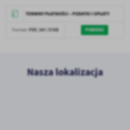
TERMINY PŁATNOŚCI – PODATKI I OPŁATY
PDF,
347.73 KB
POBIERZ
Format:
Nasza lokalizacja