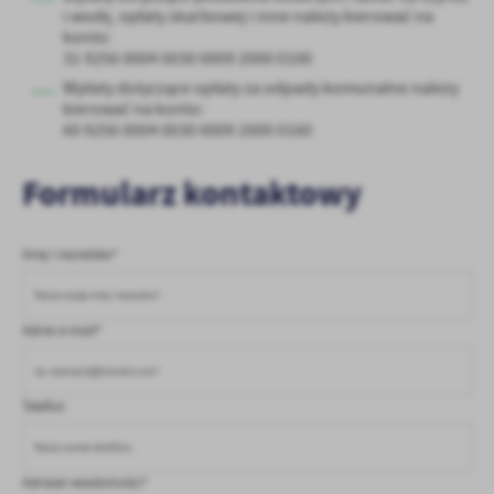
i wodę, opłaty skarbowej i inne należy kierować na
konto:
31 9256 0004 0030 0009 2000 0100
Wpłaty dotyczące opłaty za odpady komunalne należy
kierować na konto:
60 9256 0004 0030 0009 2000 0160
Formularz kontaktowy
Imię i nazwisko*
Adres e-mail*
Telefon
Adresat wiadomości*