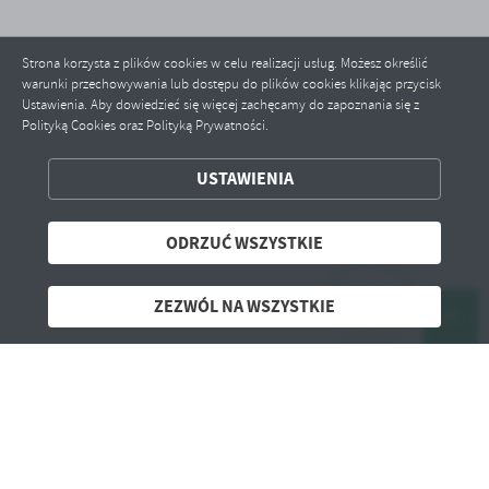
Strona korzysta z plików cookies w celu realizacji usług. Możesz określić
warunki przechowywania lub dostępu do plików cookies klikając przycisk
Ustawienia. Aby dowiedzieć się więcej zachęcamy do zapoznania się z
Polityką Cookies oraz Polityką Prywatności.
ZAPISZ WYBRANE
USTAWIENIA
ODRZUĆ WSZYSTKIE
ODRZUĆ WSZYSTKIE
ZEZWÓL NA WSZYSTKIE
ZEZWÓL NA WSZYSTKIE