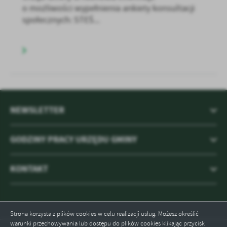
o możliwości wypełnienia ankiety konsultacji
społecznych: STEŚ...
NEWSLETTER
GODZINY PRACY URZĘDU GMINY
KONTAKT
Strona korzysta z plików cookies w celu realizacji usług. Możesz określić
warunki przechowywania lub dostępu do plików cookies klikając przycisk