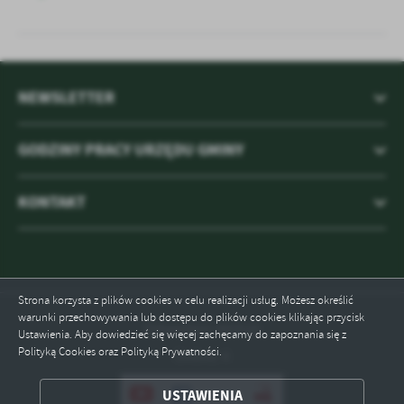
NEWSLETTER
GODZINY PRACY URZĘDU GMINY
KONTAKT
Strona korzysta z plików cookies w celu realizacji usług. Możesz określić
warunki przechowywania lub dostępu do plików cookies klikając przycisk
Odwiedzin: 482516
Ustawienia. Aby dowiedzieć się więcej zachęcamy do zapoznania się z
Polityką Cookies oraz Polityką Prywatności.
Online: 4
ZAPISZ WYBRANE
USTAWIENIA