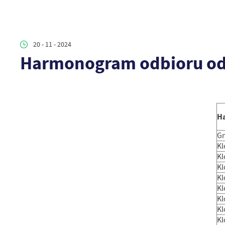
20 - 11 - 2024
Harmonogram odbioru od
H
G
K
K
K
K
K
K
K
K