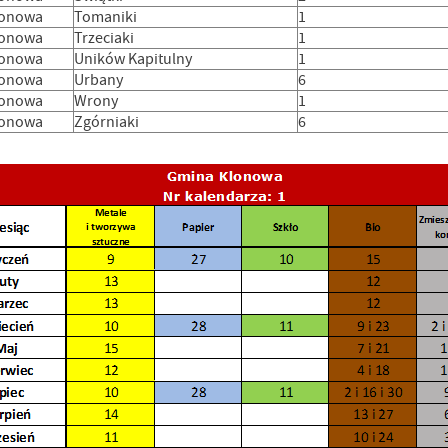
lonowa
Tomaniki
1
lonowa
Trzeciaki
1
lonowa
Uników Kapitulny
1
lonowa
Urbany
6
lonowa
Wrony
1
lonowa
Zgórniaki
6