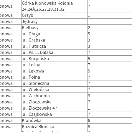
Górka Klonowska Kolonia
lonowa
7
24,24A,26,27,29,31,32
lonowa
Grzyb
1
lonowa
Jędrasy
1
lonowa
Kiełbasy
2
lonowa
ul. Długa
5
lonowa
ul. Grabska
3
lonowa
ul. Hutnicza
3
lonowa
ul. Ks. J. Dalaka
7
lonowa
ul. Kurpińska
5
lonowa
ul. Leśna
7
lonowa
ul. Łąkowa
5
lonowa
ul. Polna
7
lonowa
ul. Słoneczna
7
lonowa
ul. Wieluńska
7
lonowa
ul. Zachodnia
3
lonowa
ul. Złoczewska
7
lonowa
ul. Złoczewska 47
1
lonowa
ul. Czajkowska
7
lonowa
Klonówka
6
lonowa
Kuźnica Błońska
8