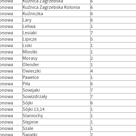
lonowa
Kuźnica Zagrzebska
6
lonowa
Kuźnica Zagrzebska Kolonia
6
lonowa
Kuźniczka
6
lonowa
Lary
6
lonowa
Leliwa
1
lonowa
Lesiaki
7
lonowa
Lipicze
5
lonowa
Liski
1
lonowa
Mlostki
1
lonowa
Morasy
2
lonowa
Olender
1
lonowa
Owieczki
4
lonowa
Pawelce
1
lonowa
Piła
6
lonowa
Sowijaki
7
lonowa
Sowizdrzały
7
lonowa
Sójki
6
lonowa
Sójki 13,14
1
lonowa
Staniochy
1
lonowa
Stępnie
1
lonowa
Szale
1
lonowa
Świątki
2