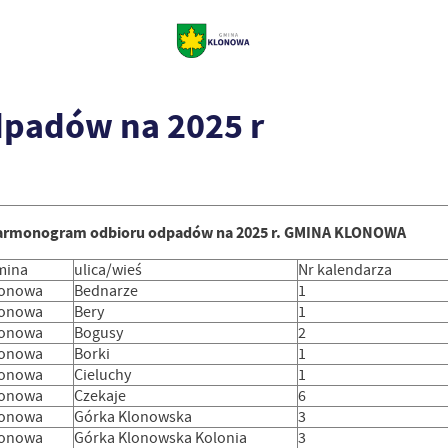
padów na 2025 r
armonogram odbioru odpadów na 2025 r. GMINA KLONOWA
mina
ulica/wieś
Nr kalendarza
lonowa
Bednarze
1
lonowa
Bery
1
lonowa
Bogusy
2
lonowa
Borki
1
lonowa
Cieluchy
1
lonowa
Czekaje
6
lonowa
Górka Klonowska
3
lonowa
Górka Klonowska Kolonia
3